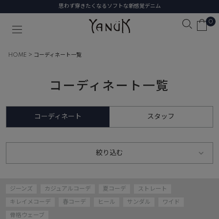
思わず穿きたくなるソフトな新感覚デニム
0
HOME
コーディネート一覧
コーディネート一覧
コーディネート
スタッフ
絞り込む
ジーンズ
カジュアルコーデ
夏コーデ
ストレート
キレイメコーデ
春コーデ
ヒール
サンダル
ワイド
骨格ウェーブ