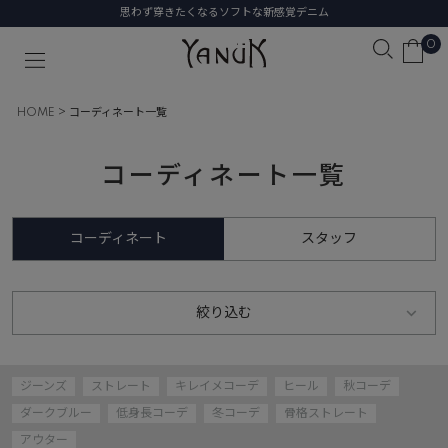
思わず穿きたくなるソフトな新感覚デニム
0
HOME
コーディネート一覧
コーディネート一覧
コーディネート
スタッフ
絞り込む
ジーンズ
ストレート
キレイメコーデ
ヒール
秋コーデ
ダークブルー
低身長コーデ
冬コーデ
骨格ストレート
アウター