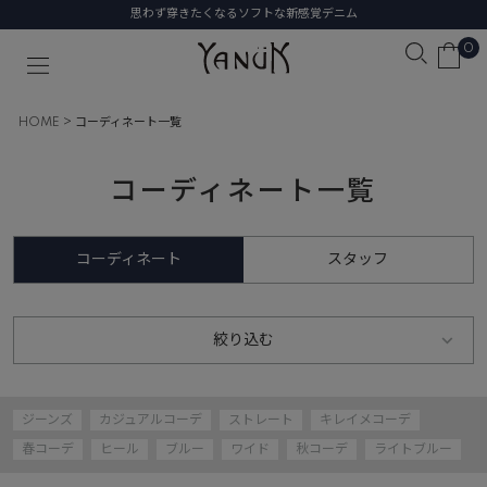
な新感覚デニム
初めての1本に選びたい
0
HOME
コーディネート一覧
コーディネート一覧
コーディネート
スタッフ
絞り込む
ジーンズ
カジュアルコーデ
ストレート
キレイメコーデ
春コーデ
ヒール
ブルー
ワイド
秋コーデ
ライトブルー