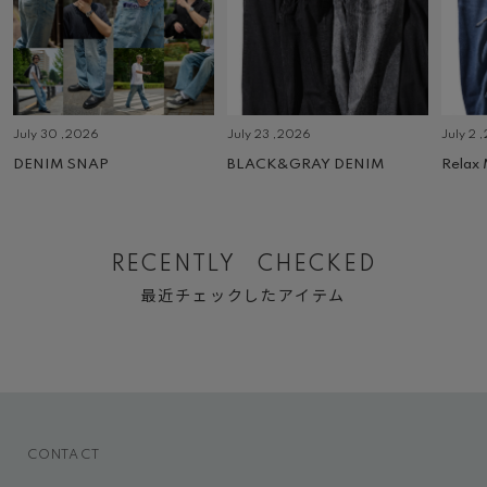
July 30 ,2026
July 23 ,2026
July 2 
DENIM SNAP
BLACK&GRAY DENIM
Relax
RECENTLY CHECKED
最近チェックしたアイテム
CONTACT