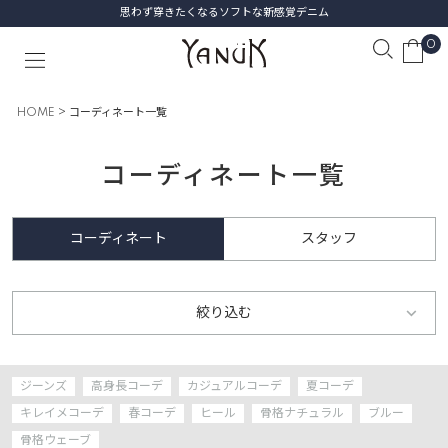
思わず穿きたくなるソフトな新感覚デニム
0
HOME
コーディネート一覧
コーディネート一覧
コーディネート
スタッフ
絞り込む
ジーンズ
高身長コーデ
カジュアルコーデ
夏コーデ
キレイメコーデ
春コーデ
ヒール
骨格ナチュラル
ブルー
骨格ウェーブ