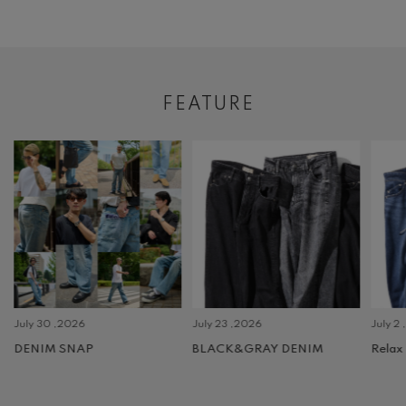
FEATURE
July 30 ,2026
July 23 ,2026
July 2 
DENIM SNAP
BLACK&GRAY DENIM
Relax