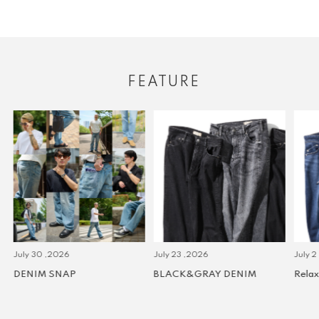
FEATURE
July 30 ,2026
July 23 ,2026
July 2 
DENIM SNAP
BLACK&GRAY DENIM
Relax