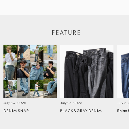
FEATURE
July 30 ,2026
July 23 ,2026
July 2 
DENIM SNAP
BLACK&GRAY DENIM
Relax