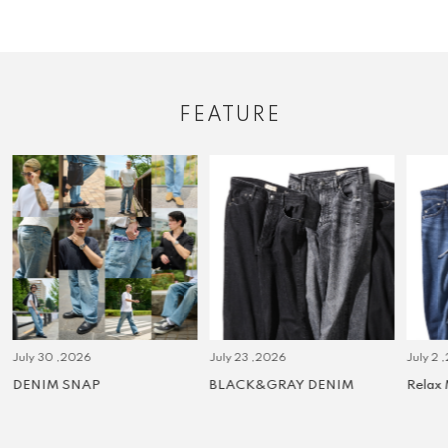
FEATURE
July 30 ,2026
July 23 ,2026
July 2 
DENIM SNAP
BLACK&GRAY DENIM
Relax