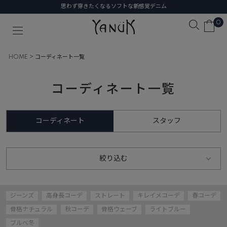
思わず穿きたくなるソフトな新感覚デニム
0
HOME
コーディネート一覧
コーディネート一覧
コーディネート
スタッフ
絞り込む
ジーンズ
高身長コーデ
ストレート
キレイメコーデ
春コーデ
骨格ナチュラル
秋コーデ
骨格ウェーブ
ライトブルー
ブルべ冬