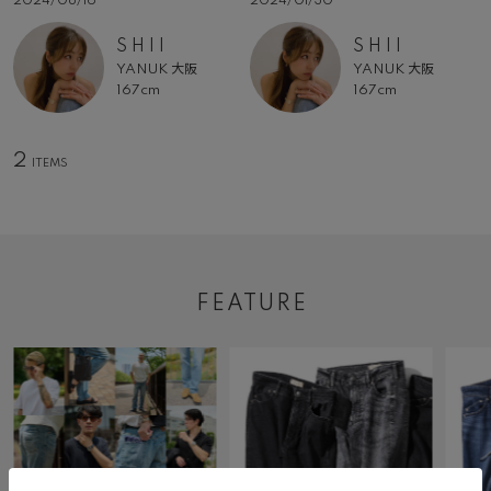
2024/08/16
2024/01/30
S H I I
S H I I
YANUK 大阪
YANUK 大阪
167cm
167cm
2
FEATURE