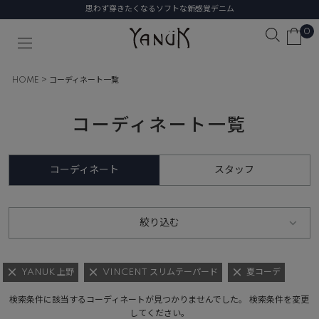
思わず穿きたくなるソフトな新感覚デニム
0
HOME
コーディネート一覧
コーディネート一覧
コーディネート
スタッフ
絞り込む
YANUK 上野
VINCENT スリムテーパード
夏コーデ
検索条件に該当するコーディネートが見つかりませんでした。 検索条件を変更
してください。