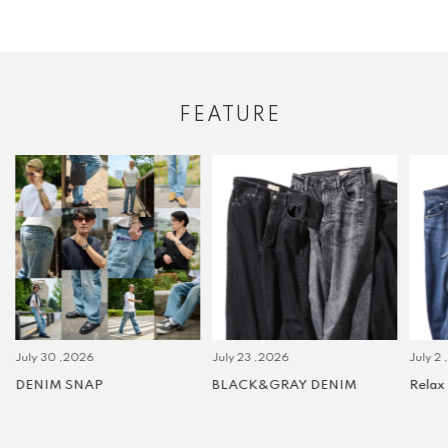
FEATURE
July 30 ,2026
July 23 ,2026
July 2 
DENIM SNAP
BLACK&GRAY DENIM
Relax