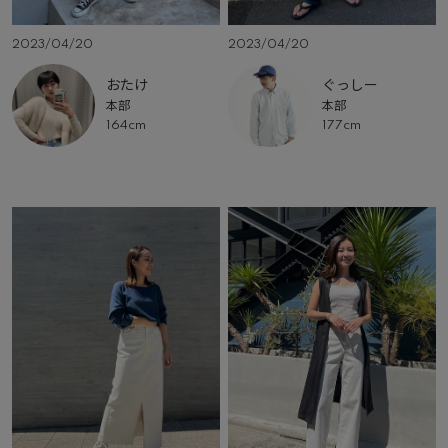
2023/04/20
2023/04/20
おたけ
ぐっしー
本部
本部
164cm
177cm