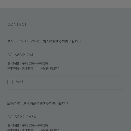
CONTACT
オンラインストアでのご購入に関するお問い合わせ
03-6809-2611
受付時間：午前10時～午後5時
年末年始・夏季休暇・土日祝祭日を除く
MAIL
店舗でのご購入商品に関するお問い合わせ
03-5722-3684
受付時間：午前10時～午後5時
年末年始・夏季休暇・土日祝祭日を除く