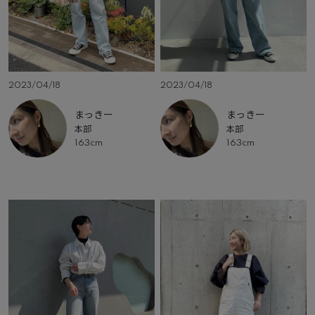
2023/04/18
2023/04/18
まっきー
まっきー
本部
本部
163cm
163cm