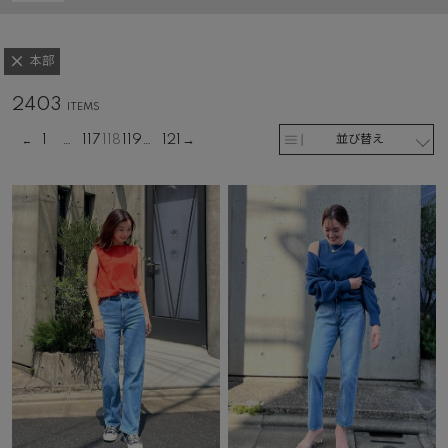
本部
2403
1
…
117
118
119
…
121
並び替え