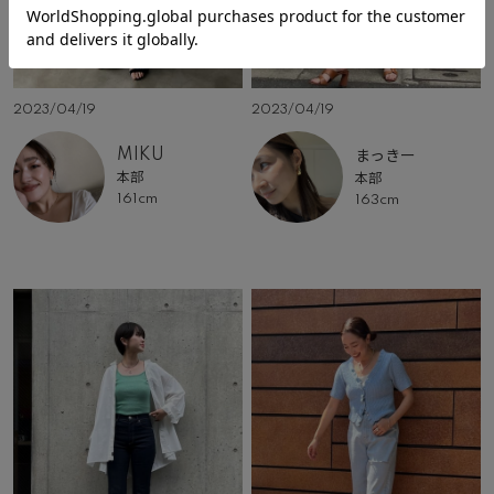
2023/04/19
2023/04/19
MIKU
まっきー
本部
本部
161cm
163cm