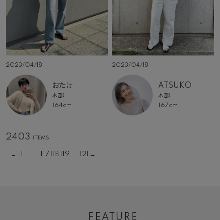
2023/04/18
2023/04/18
おたけ
ATSUKO
本部
本部
164cm
167cm
2403
1
…
117
118
119
…
121
FEATURE