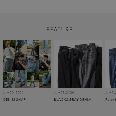
FEATURE
July 30 ,2026
July 23 ,2026
July 2 
DENIM SNAP
BLACK&GRAY DENIM
Relax