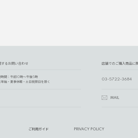
関するお問い合わせ
店舗でのご購入商品に
付時間：午前10時～午後5時
03-5722-3684
末年始・夏季休暇・土日祝祭日を除く
MAIL
ご利用ガイド
PRIVACY POLICY