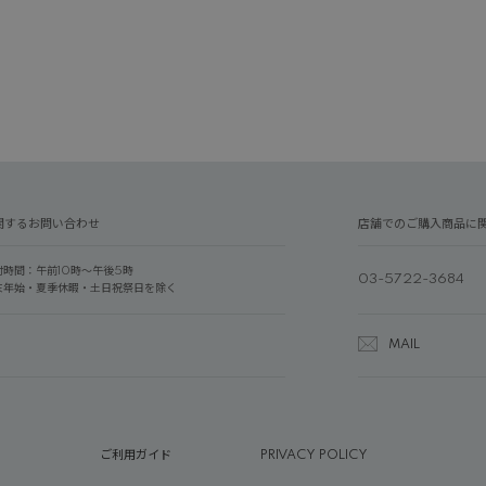
関するお問い合わせ
店舗でのご購入商品に
付時間：午前10時～午後5時
03-5722-3684
末年始・夏季休暇・土日祝祭日を除く
MAIL
ご利用ガイド
PRIVACY POLICY