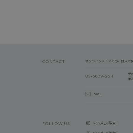
オンラインストアでのご購入に
CONTACT
受
03-6809-2611
年
MAIL
yanuk_official
FOLLOW US
yanuk_official