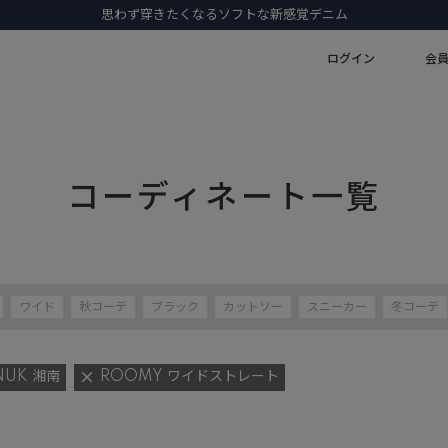
思わず穿きたくなるソフトな新感覚デニム
ログイン
会
コーディネート一覧
ワイド
秋コーデ
ブラック
カットソー
スニーカー
冬コーデ
NUK 湘南
ROOMY ワイドストレート