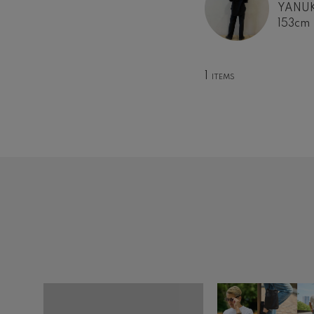
YANU
153cm
1