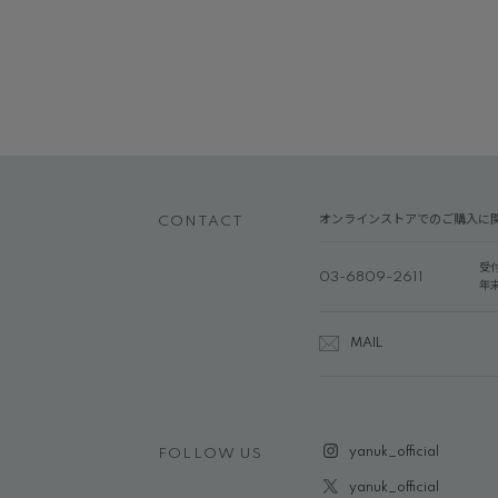
オンラインストアでのご購入に
CONTACT
受
03-6809-2611
年
MAIL
yanuk_official
FOLLOW US
yanuk_official