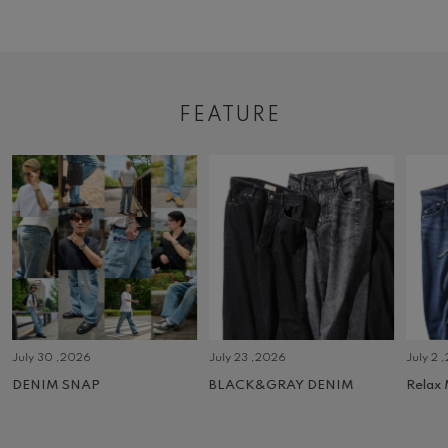
FEATURE
July 30 ,2026
July 23 ,2026
July 2 
DENIM SNAP
BLACK&GRAY DENIM
Relax