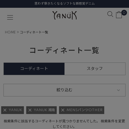
思わず穿きたくなるソフトな新感覚デニム
0
HOME
コーディネート一覧
コーディネート一覧
コーディネート
スタッフ
絞り込む
YANUK
YANUK 湘南
MENSパンツOTHER
検索条件に該当するコーディネートが見つかりませんでした。 検索条件を変更
してください。