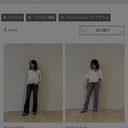
YANUK
YANUK 湘南
Flare Denim フレアデニム
4
並び替え