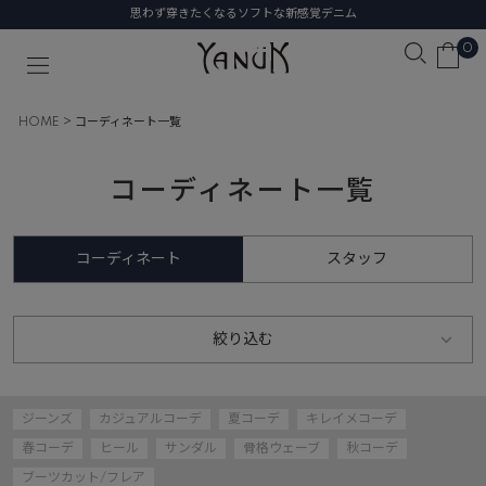
思わず穿きたくなるソフトな新感覚デニム
0
HOME
コーディネート一覧
コーディネート一覧
コーディネート
スタッフ
絞り込む
ジーンズ
カジュアルコーデ
夏コーデ
キレイメコーデ
春コーデ
ヒール
サンダル
骨格ウェーブ
秋コーデ
ブーツカット/フレア