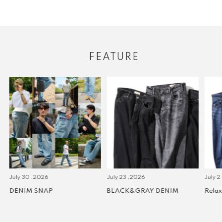
FEATURE
July 30 ,2026
July 23 ,2026
July 2 
DENIM SNAP
BLACK&GRAY DENIM
Relax