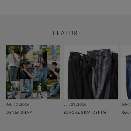
FEATURE
July 30 ,2026
July 23 ,2026
July 2 
DENIM SNAP
BLACK&GRAY DENIM
Relax