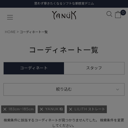
思わず穿きたくなるソフトな新感覚デニム
0
HOME
コーディネート一覧
コーディネート一覧
コーディネート
スタッフ
絞り込む
183cm~185cm
YANUK 柏
LILITH ストレート
検索条件に該当するコーディネートが見つかりませんでした。 検索条件を変更
してください。