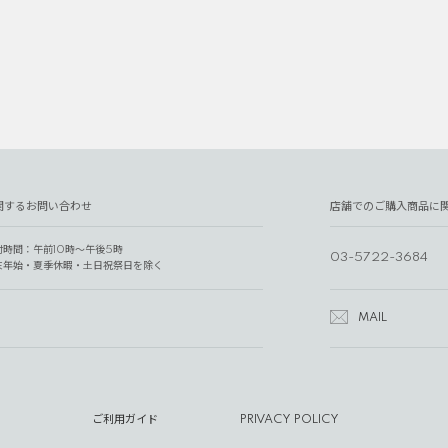
関するお問い合わせ
店舗でのご購入商品に
付時間：午前10時～午後5時
03-5722-3684
末年始・夏季休暇・土日祝祭日を除く
MAIL
ご利用ガイド
PRIVACY POLICY