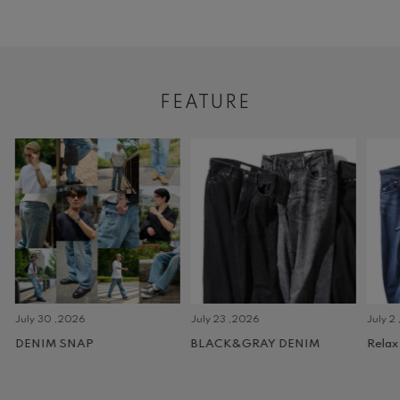
FEATURE
July 30 ,2026
July 23 ,2026
July 2 
DENIM SNAP
BLACK&GRAY DENIM
Relax