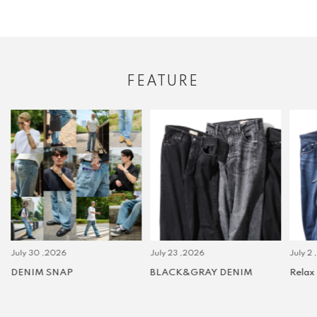
FEATURE
July 30 ,2026
July 23 ,2026
July 2 
DENIM SNAP
BLACK&GRAY DENIM
Relax