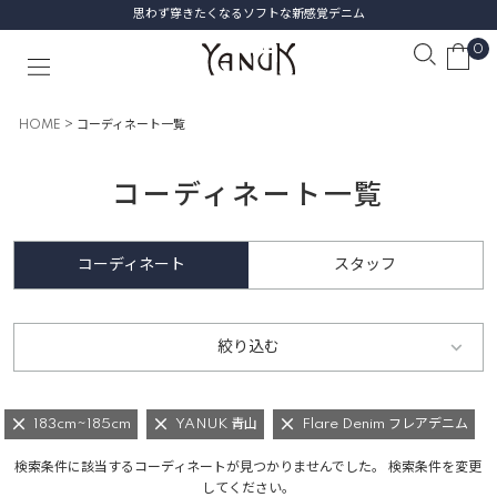
思わず穿きたくなるソフトな新感覚デニム
0
HOME
コーディネート一覧
コーディネート一覧
コーディネート
スタッフ
絞り込む
183cm~185cm
YANUK 青山
Flare Denim フレアデニム
検索条件に該当するコーディネートが見つかりませんでした。 検索条件を変更
してください。