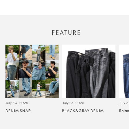
FEATURE
July 30 ,2026
July 23 ,2026
July 2 
DENIM SNAP
BLACK&GRAY DENIM
Relax