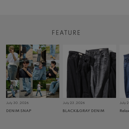
FEATURE
July 30 ,2026
July 23 ,2026
July 2 
DENIM SNAP
BLACK&GRAY DENIM
Relax