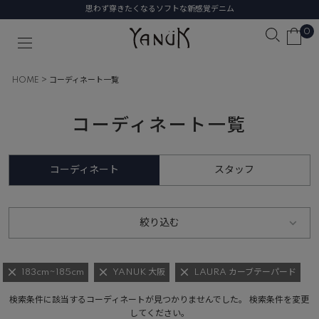
思わず穿きたくなるソフトな新感覚デニム
0
HOME
コーディネート一覧
コーディネート一覧
コーディネート
スタッフ
絞り込む
183cm~185cm
YANUK 大阪
LAURA カーブテーパード
検索条件に該当するコーディネートが見つかりませんでした。 検索条件を変更
してください。