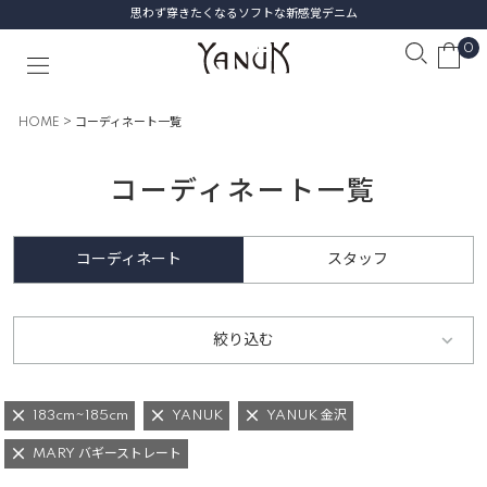
思わず穿きたくなるソフトな新感覚デニム
0
HOME
コーディネート一覧
コーディネート一覧
コーディネート
スタッフ
絞り込む
183cm~185cm
YANUK
YANUK 金沢
MARY バギーストレート