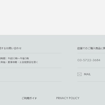
関するお問い合わせ
店舗でのご購入商品に
付時間：午前10時～午後5時
03-5722-3684
末年始・夏季休暇・土日祝祭日を除く
MAIL
ご利用ガイド
PRIVACY POLICY