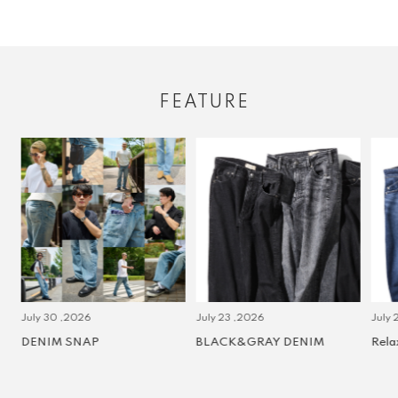
FEATURE
July 30 ,2026
July 23 ,2026
July 2 
DENIM SNAP
BLACK&GRAY DENIM
Relax