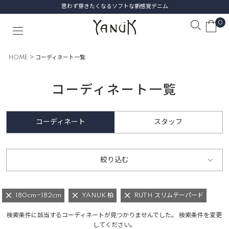
思わず穿きたくなるソフトな新感覚デニム
0
HOME
コーディネート一覧
コーディネート一覧
コーディネート
スタッフ
絞り込む
180cm~182cm
YANUK 柏
RUTH スリムテーパード
検索条件に該当するコーディネートが見つかりませんでした。 検索条件を変更
してください。