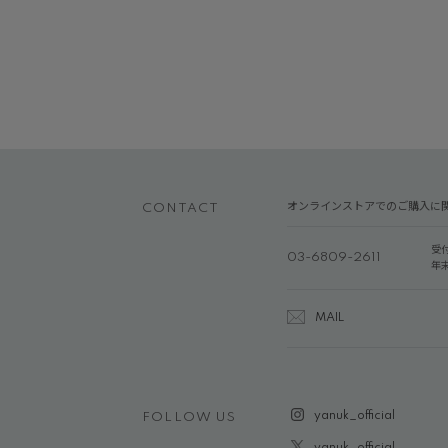
オンラインストアでのご購入に
CONTACT
受
03-6809-2611
年
MAIL
yanuk_official
FOLLOW US
yanuk_official