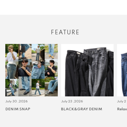
FEATURE
July 30 ,2026
July 23 ,2026
July 2 
DENIM SNAP
BLACK&GRAY DENIM
Relax