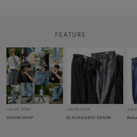
FEATURE
July 30 ,2026
July 23 ,2026
July 2 
DENIM SNAP
BLACK&GRAY DENIM
Relax