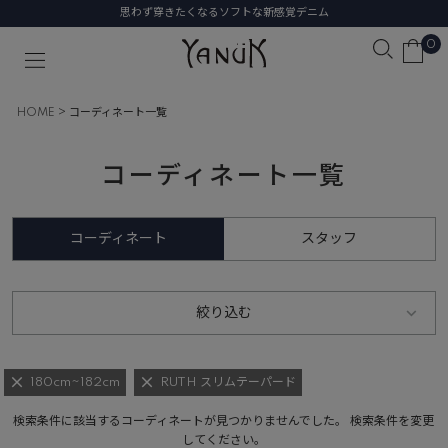
きたくなるソフトな新感覚デニム
初めて
0
HOME
コーディネート一覧
コーディネート一覧
コーディネート
スタッフ
絞り込む
180cm~182cm
RUTH スリムテーパード
検索条件に該当するコーディネートが見つかりませんでした。 検索条件を変更
してください。