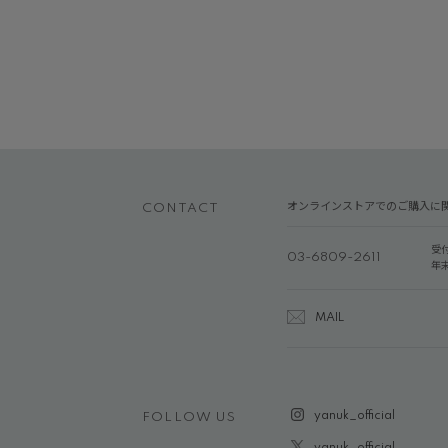
オンラインストアでのご購入に
CONTACT
受
03-6809-2611
年
MAIL
yanuk_official
FOLLOW US
yanuk_official