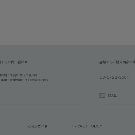
関するお問い合わせ
店舗でのご購入商品に
付時間：午前10時～午後5時
03-5722-3684
末年始・夏季休暇・土日祝祭日を除く
MAIL
ご利用ガイド
PRIVACY POLICY