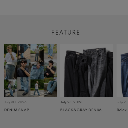
FEATURE
July 30 ,2026
July 23 ,2026
July 2 
DENIM SNAP
BLACK&GRAY DENIM
Relax