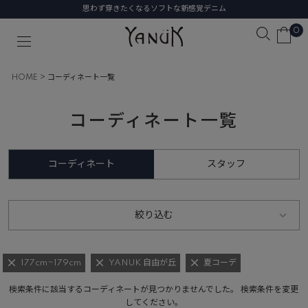
思わず穿きたくなるソフトな新感覚デニム
0
HOME
コーディネート一覧
コーディネート一覧
コーディネート
スタッフ
絞り込む
177cm~179cm
YANUK 自由が丘
夏コーデ
検索条件に該当するコーディネートが見つかりませんでした。 検索条件を変更
してください。