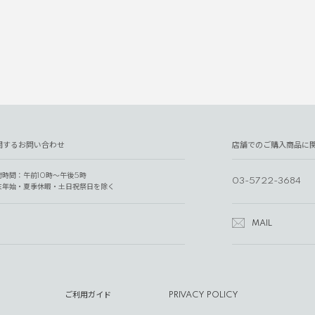
関するお問い合わせ
店舗でのご購入商品に
付時間：午前10時～午後5時
03-5722-3684
末年始・夏季休暇・土日祝祭日を除く
MAIL
ご利用ガイド
PRIVACY POLICY