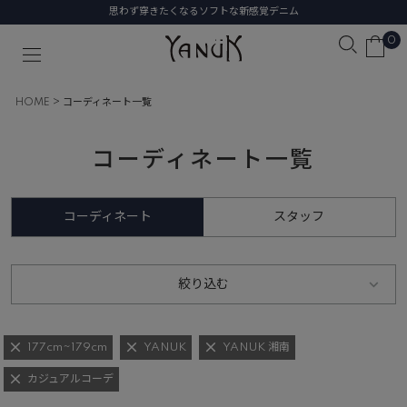
思わず穿きたくなるソフトな新感覚デニム
0
HOME
コーディネート一覧
コーディネート一覧
コーディネート
スタッフ
絞り込む
177cm~179cm
YANUK
YANUK 湘南
カジュアルコーデ