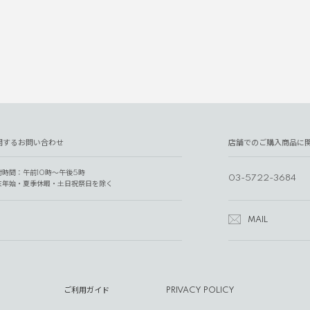
関するお問い合わせ
店舗でのご購入商品に
付時間：午前10時～午後5時
03-5722-3684
末年始・夏季休暇・土日祝祭日を除く
MAIL
ご利用ガイド
PRIVACY POLICY