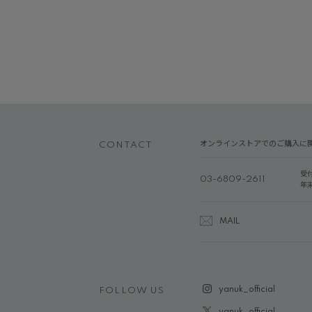
オンラインストアでのご購入に
CONTACT
受
03-6809-2611
年
MAIL
yanuk_official
FOLLOW US
yanuk_official