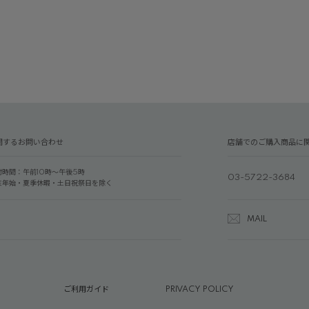
関するお問い合わせ
店舗でのご購入商品に
付時間：午前10時～午後5時
03-5722-3684
末年始・夏季休暇・土日祝祭日を除く
MAIL
ご利用ガイド
PRIVACY POLICY