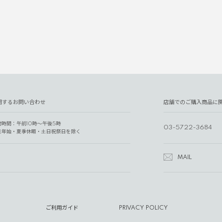
関するお問い合わせ
店舗でのご購入商品に
付時間：午前10時～午後5時
03-5722-3684
末年始・夏季休暇・土日祝祭日を除く
MAIL
ご利用ガイド
PRIVACY POLICY