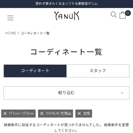
思わず穿きたくなるソフトな新感覚デニム
0
HOME
コーディネート一覧
コーディネート一覧
コーディネート
スタッフ
絞り込む
171cm~173cm
YANUK 代官山
女性
検索条件に該当するコーディネートが見つかりませんでした。 検索条件を変更
してください。