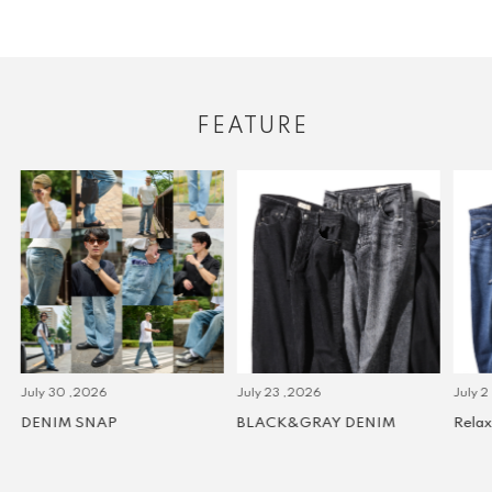
FEATURE
July 30 ,2026
July 23 ,2026
July 2 
DENIM SNAP
BLACK&GRAY DENIM
Relax