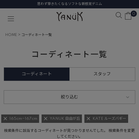
思わず穿きたくなるソフトな新感覚デニム
0
HOME
コーディネート一覧
コーディネート一覧
コーディネート
スタッフ
絞り込む
165cm~167cm
YANUK 自由が丘
KATE ルーズバギー
検索条件に該当するコーディネートが見つかりませんでした。 検索条件を変更
してください。