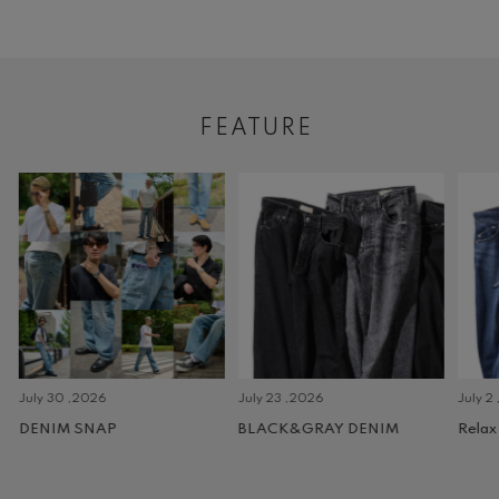
FEATURE
July 30 ,2026
July 23 ,2026
July 2 
DENIM SNAP
BLACK&GRAY DENIM
Relax