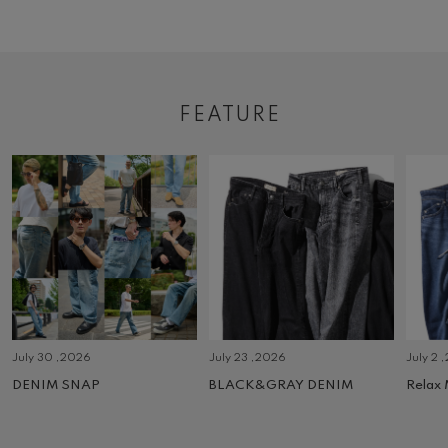
FEATURE
July 30 ,2026
July 23 ,2026
July 2 
DENIM SNAP
BLACK&GRAY DENIM
Relax