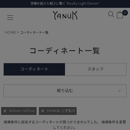
想像を超えた軽さに驚く“Really Light Denim”
0
HOME
コーディネート一覧
コーディネート一覧
コーディネート
スタッフ
絞り込む
165cm~167cm
YANUK 二子玉川
検索条件に該当するコーディネートが見つかりませんでした。 検索条件を変更
してください。