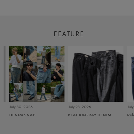
FEATURE
July 30 ,2026
July 23 ,2026
July 2 
DENIM SNAP
BLACK&GRAY DENIM
Relax