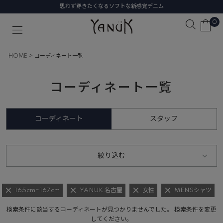
思わず穿きたくなるソフトな新感覚デニム
0
HOME
コーディネート一覧
コーディネート一覧
コーディネート
スタッフ
絞り込む
165cm~167cm
YANUK 名古屋
女性
MENSシャツ
検索条件に該当するコーディネートが見つかりませんでした。 検索条件を変更
してください。