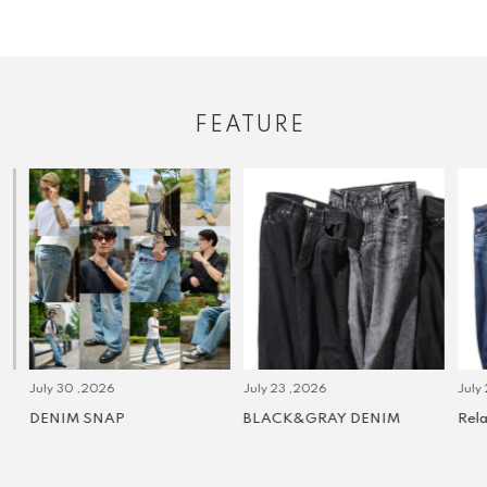
FEATURE
July 30 ,2026
July 23 ,2026
July 2 
DENIM SNAP
BLACK&GRAY DENIM
Relax