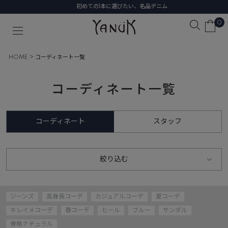
初めての1本に選びたい、名品デニム
0
HOME
コーディネート一覧
コーディネート一覧
コーディネート
スタッフ
絞り込む
ジーンズ
高身長コーデ
カジュアルコーデ
夏コーデ
キレイメコーデ
春コーデ
ヒール
ブルー
サンダル
骨格ナチュラル