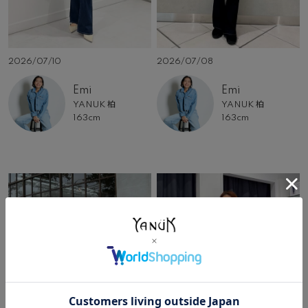
2026/07/10
2026/07/08
Emi
Emi
YANUK 柏
YANUK 柏
163cm
163cm