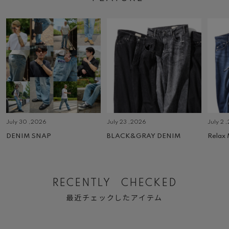
July 30 ,2026
July 23 ,2026
July 2 
DENIM SNAP
BLACK&GRAY DENIM
Relax
RECENTLY CHECKED
最近チェックしたアイテム