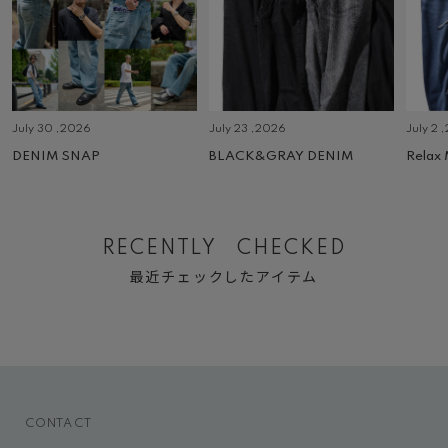
July 30 ,2026
July 23 ,2026
July 2 
DENIM SNAP
BLACK&GRAY DENIM
Relax
RECENTLY CHECKED
最近チェックしたアイテム
CONTACT