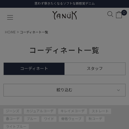
思わず穿きたくなるソフトな新感覚デニム
0
HOME
コーディネート一覧
コーディネート一覧
コーディネート
スタッフ
絞り込む
ジーンズ
カジュアルコーデ
キレイメコーデ
ストレート
春コーデ
ブルー
ワイド
骨格ウェーブ
秋コーデ
ライトブルー