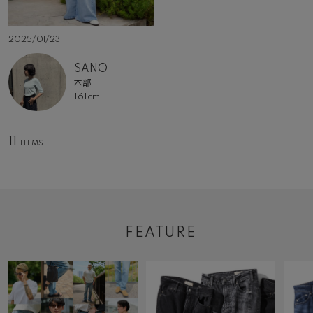
2025/01/23
SANO
本部
161cm
11
FEATURE