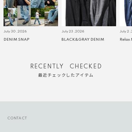
July 30 ,2026
July 23 ,2026
July 2 
DENIM SNAP
BLACK&GRAY DENIM
Relax
RECENTLY CHECKED
最近チェックしたアイテム
CONTACT