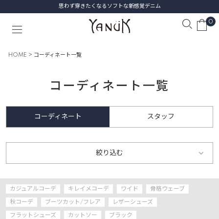
思わず穿きたくなるソフトな新感覚デニム
0
HOME
コーディネート一覧
コーディネート一覧
コーディネート
スタッフ
絞り込む
カジュアルコーデ
キレイメコーデ
ワイド
骨格ウェーブ
秋コーデ
ブーツカット/フレア
レザーシューズ
フラットシューズ
カットソー
ブラック