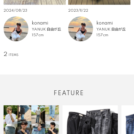
2024/08/23
2023/11/22
konami
konami
YANUK 自由が丘
YANUK 自由が丘
157cm
157cm
2
FEATURE