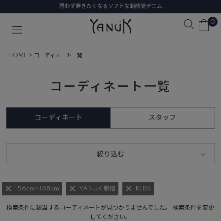
思わず穿きたくなるソフトな新感覚デニム
0
HOME
コーディネート一覧
コーディネート一覧
コーディネート
スタッフ
絞り込む
156cm~158cm
YANUK 新宿
KIDS
検索条件に該当するコーディネートが見つかりませんでした。 検索条件を変更
してください。