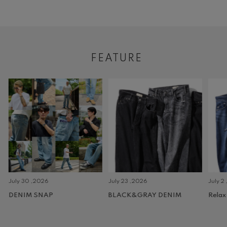
FEATURE
July 30 ,2026
July 23 ,2026
July 2 
DENIM SNAP
BLACK&GRAY DENIM
Relax