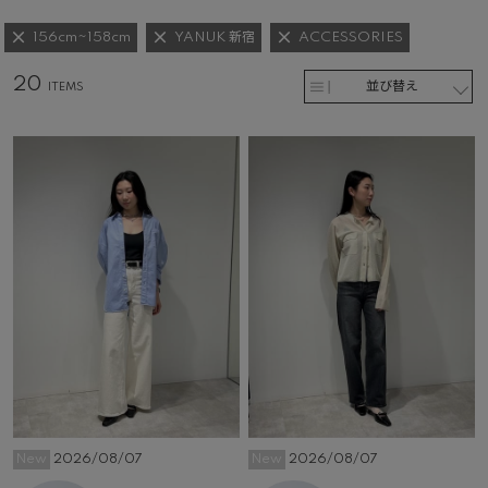
156cm~158cm
YANUK 新宿
ACCESSORIES
20
並び替え
New
2026/08/07
New
2026/08/07