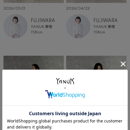
2026/05/13
2026/04/22
FUJIWARA
FUJIWARA
YANUK 新宿
YANUK 新宿
158cm
158cm