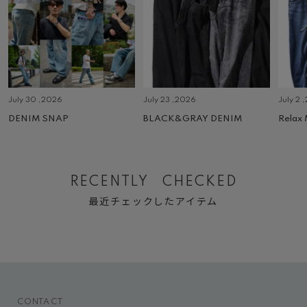
July 30 ,2026
July 23 ,2026
July 2 
DENIM SNAP
BLACK&GRAY DENIM
Relax
RECENTLY CHECKED
最近チェックしたアイテム
CONTACT