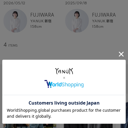
2026/05/12
2025/09/18
FUJIWARA
FUJIWARA
YANUK 新宿
YANUK 新宿
158cm
158cm
4
FEATURE