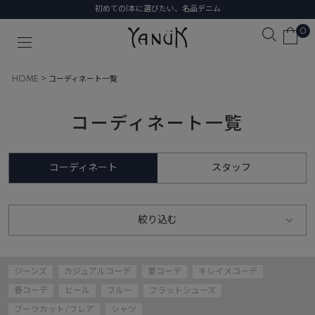
初めての1本に選びたい、名品デニム
0
HOME
コーディネート一覧
コーディネート一覧
コーディネート
スタッフ
絞り込む
ジーンズ
カジュアルコーデ
夏コーデ
キレイメコーデ
春コーデ
ヒール
ブルー
フラットシューズ
ブーツカット/フレア
シャツ