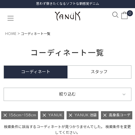
思わず穿きたくなるソフトな新感覚デニム
0
HOME
コーディネート一覧
コーディネート一覧
コーディネート
スタッフ
絞り込む
156cm~158cm
YANUK
YANUK 池袋
高身長コーデ
検索条件に該当するコーディネートが見つかりませんでした。 検索条件を変更
してください。