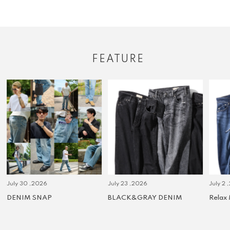
FEATURE
July 30 ,2026
July 23 ,2026
July 2 
DENIM SNAP
BLACK&GRAY DENIM
Relax